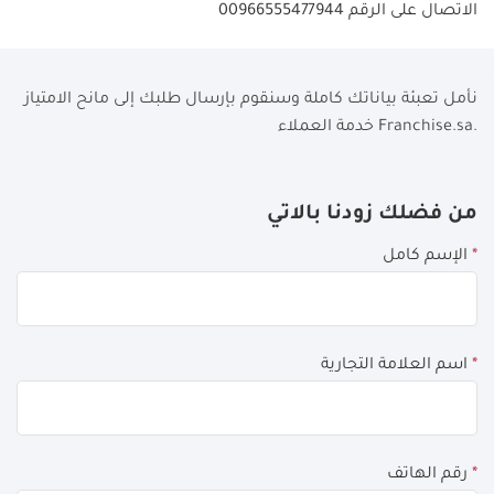
الاتصال على الرقم
00966555477944
نأمل تعبئة بياناتك كاملة وسنقوم بإرسال طلبك إلى مانح الامتياز
خدمة العملاء Franchise.sa.
If
من فضلك زودنا بالاتي
you
*
الإسم كامل
see
this,
leave
this
*
اسم العلامة التجارية
form
field
blank
*
رقم الهاتف