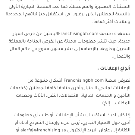
المنشآت الصغيرة والمتوسطة، كما تعد المنصة التجارية الأولى
بالنسبة للمعلنين الذين يرغبون في استغلال ميزانياتهم المحدودة
بإعلانات أكثر كفاءة
.
تستهدف منصة
Franchisingbh.com
الباحثين عن فرص امتياز
جديدة، حيث تنشر معلومات محدثة عن الفرص المتاحة بالمملكة
البحرين وخارجها بالإضافة إلى نشر محتوى متنوع في عالم المال
والأعمال
.
أنواع الإعلانا
ت
:
تعرض منصة
Franchisingbh.com
أشكال متنوعة من
الإعلانات لمانحي الامتياز وأخرى متاحة لكافة المعلنين
(كخدمات
التأمين و الخدمات المالية، الاتصالات، النقل، الأثاث ومعدات
المكاتب... إلخ).
إذا كان لديك استفسار بشأن الإعلانات أو طلب أي معلومات
أخرى حول الامتياز التجاري، يُرجى ملء وإرسال النموذج أدناه أو
الكتابة إلى عنوان البريد الإلكتروني
alarfaj@franchising.sa
أو