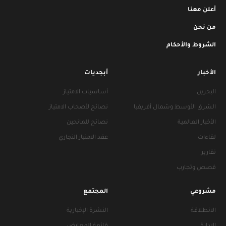
أعلن معنا
من نحن
الشروط والأحكام
الأخبار
أبجديات
البحرين
أساسيات الامتياز
الشرق الأوسط وشمال أفريقيا
نصائح لأصحاب الامتياز
الأخبار العالمية
نصائح للمانحين
لقاءات
عقد الامتياز التجاري
تقارير
قصص وتجارب
مشروعي
المجتمع
الانطلاقة
النشرة الإخبارية