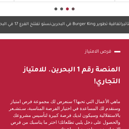
اقية تطوير Burger King في البحرين
نستو تفتتح الفرع 17 في البحرين
مه
فرص الامتياز
المنصة رقم
1
البحرين. للامتياز
التجاري!
ماهي الأعمال التي تحبها؟ سنعرض لك مجموعة فرص امتياز
وسنقدم لك المساعدة في اختيار الفرصة المناسبة، سـتشـعر
بالاستقلالية وسيكون لديك فرصة كبيرة لتأسيس مشروعك
والحصول على دخل يلبي تطلعاتك! اختر ما يناسبك من فرص