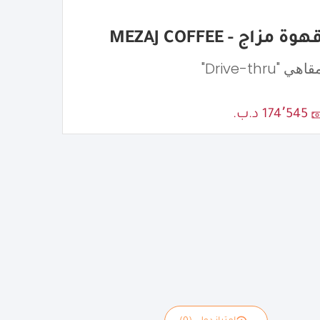
هوة مزاج - MEZAJ COFFEE
اهي "Drive-thru"
174٬545 د.ب.