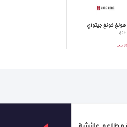
ونغ كونغ جيتواي
يوي
.ب.