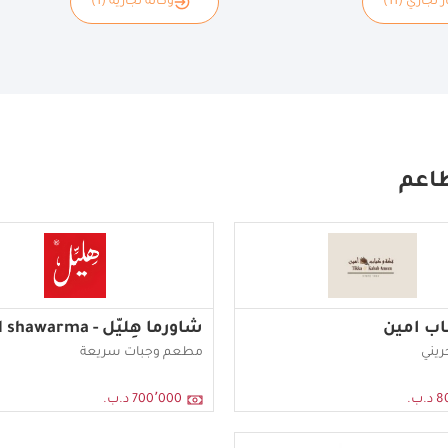
 تجاري (11)
وكالة تجارية (1)
اعم
اب امين
شاورما هِليّل - Hlayel shawarma
يني
مطعم وجبات سريعة
.ب.
700٬000 د.ب.