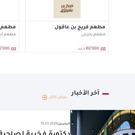
مطعم فريج بن عاقول
مطعم ه
مطعم بحريني
مطعم آس
80٬000 د.ب.
80٬000 د
آخر الأخبار
عرض الكل
البحرين
|
13.05.2026