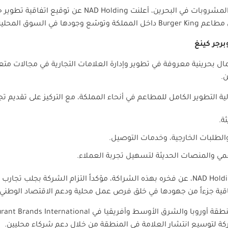
لمشروبات في البحرين، أعلنت
NAD Holding
عن توقيع اتفاقية تطوير ج
ل مطاعم
Burger King
داخل المملكة وتوسّع وجودها في السوق المحلية
برجر كينغ
ل بحرينية معروفة في تطوير وإدارة العلامات التجارية في مجالات مت
.
 التطوير الكامل للمطاعم في أنحاء المملكة، مع التركيز على تقديم ت
ة.
لطلبات الخارجية، وخدمات التوصيل.
مي والمنصات الحديثة لتسهيل تجربة العملاء.
NAD Hold
، عن فخره بهذه الشراكة، مؤكداً التزام الشركة بجلب تجارب
فاقية جزءاً من جهودها في خلق فرص عمل محلية ودعم الاقتصاد الوطني
نطقة أوروبا والشرق الأوسط وأفريقيا في
rant Brands International
كة لتوسيع انتشار العلامة في المنطقة من خلال دعم شركاء محليين.