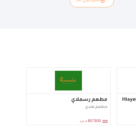
امتياز دولي (0)
مطعم رسملاي
مطعم هندي
80٬000 د.ب.