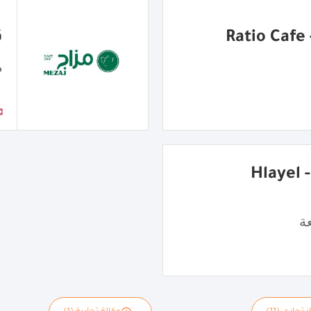
R
ق
مق
شاورما هِليّل - Hlayel
ة