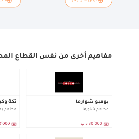
عرض الكل (12)
امتياز
مفاهيم أخرى من نفس القطاع المط
بومبو شوارما
تكة وكب
مطعم شاورما
مطعم بحر
80٬000 د.ب.
80٬000 د