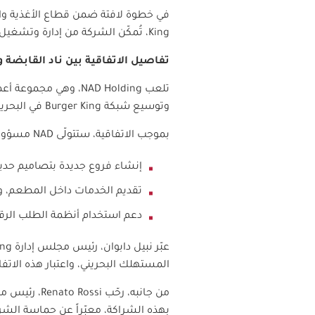
في خطوة لافتة ضمن قطاع الأغذية وا
King
، تُمكّن الشركة من إدارة وتشغي
تفاصيل الاتفاقية بين ناد القابضة و
تلعب
NAD Holding
، وهي مجموعة أعما
وتوسيع شبكة
Burger King
في البحرين
بموجب الاتفاقية، ستتولّى
NAD
مسؤولية
إنشاء فروع جديدة بتصاميم حديث
تقديم الخدمات داخل المطعم، وا
دعم استخدام أنظمة الطلب الرق
عبّر نبيل دابوان، رئيس مجلس إدارة
ing
المستهلك البحريني، واعتبار هذه الات
من جانبه، رحّب
Renato Rossi
، رئيس م
بهذه الشراكة، معبّراً عن حماسة الشر