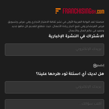
منصتنا تعد البوابة العربية الأولى في نشر ثقافة الامتياز التجاري وفي عرض وتسويق
فرص الفرنشايز وفي تتبع أخبار ريادة الأعمال، حيث نتطلع لتقديم كل ماهو جديد
ومفيد في عالم المال والأعمال
الاشتراك في النشرة الإخبارية
If
you
see
this,
إنضم
leave
هل لديك أي اسئلة تود طرحها علينا؟
this
form
If
field
you
blank
see
this,
leave