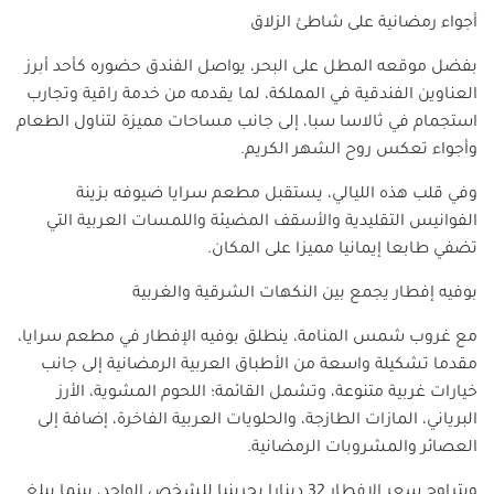
أجواء رمضانية على شاطئ الزلاق
بفضل موقعه المطل على البحر، يواصل الفندق حضوره كأحد أبرز
العناوين الفندقية في المملكة، لما يقدمه من خدمة راقية وتجارب
استجمام في ثالاسا سبا، إلى جانب مساحات مميزة لتناول الطعام
وأجواء تعكس روح الشهر الكريم.
وفي قلب هذه الليالي، يستقبل مطعم سرايا ضيوفه بزينة
الفوانيس التقليدية والأسقف المضيئة واللمسات العربية التي
تضفي طابعا إيمانيا مميزا على المكان.
بوفيه إفطار يجمع بين النكهات الشرقية والغربية
مع غروب شمس المنامة، ينطلق بوفيه الإفطار في مطعم سرايا،
مقدما تشكيلة واسعة من الأطباق العربية الرمضانية إلى جانب
خيارات غربية متنوعة، وتشمل القائمة؛ اللحوم المشوية، الأرز
البرياني، المازات الطازجة، والحلويات العربية الفاخرة، إضافة إلى
العصائر والمشروبات الرمضانية.
ويتراوح سعر الإفطار 32 دينارا بحرينيا للشخص الواحد، بينما يبلغ