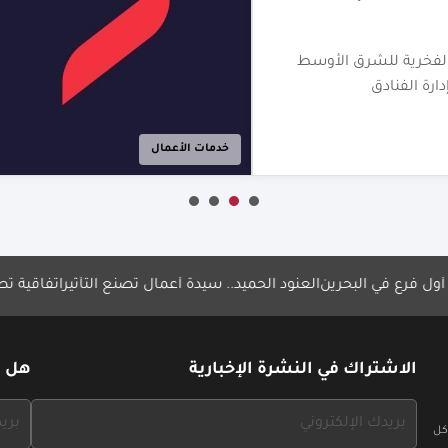
"تمكين" يطلق برنامج
فخرية للشرق الأوسط
ال
خدمات الأعمال
العنود الحميد.. سيدة أعمال تصنع التأثير
اتفاقية تطوير Burger King في البحرين
الاشتراك في النشرة الإخبارية
هل ل
If
If
كل
you
you