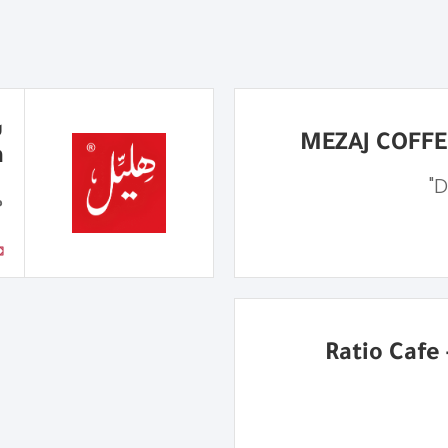
a
م
R