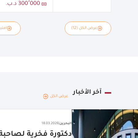
300٬000 د.ب.
عرض الكل (12)
امتياز
آخر الأخبار
عرض الكل
البحرين
|
18.03.2026
دكتورة فخرية لصاحبة 