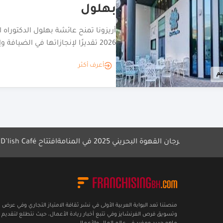
بهلول
أريزونا تمنح عائشة بهلول الدكتوراه ال
2026 تقديرًا لإنجازاتها في الضيافة وإدارة الفنادق
أعرف أكثر
مهرجان القهوة البحريني 2025 في المنامة
افتتاح D’lish Café أول فرع في البحرين
منصتنا تعد البوابة العربية الأولى في نشر ثقافة الامتياز التجاري وفي عرض
وتسويق فرص الفرنشايز وفي تتبع أخبار ريادة الأعمال، حيث نتطلع لتقديم 