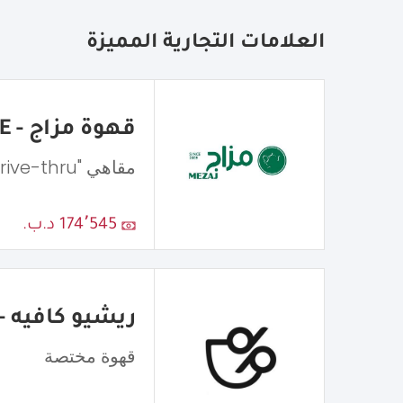
العلامات التجارية المميزة
قهوة مزاج - MEZAJ COFFEE
مقاهي "Drive-thru"
174٬545 د.ب.
ريشيو كافيه - atio Cafe
قهوة مختصة