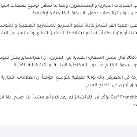
علامات التجارية والمستثمرين، وهذا ما سهّل توقيع صفقات امتياز
واستراتيجيات دخول الأسواق الخليجية والإقليمية.
ى أهمية الفرانشايز كأداة للنمو السريع للمشاريع الصغيرة والمتوس
ة أو متوسّطة أن توسّع نشاطها بالامتياز التجاري وتستفيد من الشبكة
بعد المشاركة في جولف فرنشايز شو 2026 قال ممثل السفارة الهندية في البحرين: إن الفرانشا
 سوق الخليج من دون المخاطرة الإدارية أو التشغيلية الكبيرة.
في المعرض بأنه بوابة حقيقية للتوسع، مؤكداً أن العلامات التجارية
اق أخرى في الخليج العربي.
Gulf Franch
2025 يؤكّد أن الفرنشايز لم يعد خياراً هامشياً، بل أصبح أداة
ط.