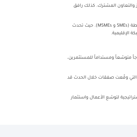
 والتعاون المشترك. كذلك رافق
طة (
SMEs
و
MSMEs
). حيث تحدث
 الإقليمية.
يز يمثل نموذجاً متوسّعاً ومستداماً للمستثمرين،
 التي وقّعت صفقات خلال الحدث قد
 استراتيجية لتوسّع الأعمال واستثمار