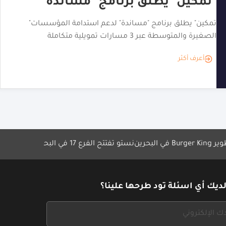
 "مساندة"
"تمكين" يطلق برنامج "مساندة" لدعم استدامة المؤسسات
صغيرة والمتوسطة عبر 3 مسارات تمويلية متكاملة
أعرف أكثر
خ
نستو تفتتح الفرع 17 في البحرين
مهرجان القهوة البحريني 2025 
ديك أي اسئلة تود طرحها علينا؟