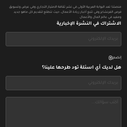
منصتنا تعد البوابة العربية الأولى في نشر ثقافة الامتياز التجاري وفي عرض وتسويق
فرص الفرنشايز وفي تتبع أخبار ريادة الأعمال، حيث نتطلع لتقديم كل ماهو جديد
ومفيد في عالم المال والأعمال
الاشتراك في النشرة الإخبارية
If
you
see
this,
إنضم
leave
هل لديك أي اسئلة تود طرحها علينا؟
this
form
If
field
you
blank
see
this,
leave
this
form