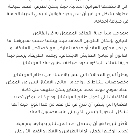
التي لا تنظمها القوانين المدنية، حيث يمكن لطرفي العقد صياغة
محتواه بشكل حر. غير أن عدم وجود قوانين لا يعني الحرية الكاملة
في صياغة أحكامه.
وبموجب مبدأ حرية التعاقد المعمول به في القانون
التجاري بإمكان الطرفين التعاقد فيما بينهما حسب تقديرهما، ما
لم يكن محتوى العقد أو هدفه يتعارض مع خصائص العلاقة، أو
القانون أو مبادئ التعايش الاجتماعي. وبهذه الطريقة، يرسم مبدأ
حرية التعاقد المذكور حدود صياغة محتوى عقد الفرنشايز.
ونظراً لتنوع المجالات التي تنمو بالاعتماد على نظام الفرنشايز،
وخصوصيات نشاط كل واحد من مانحي الامتياز، ليس من الممكن
إعداد نموذج موحد لعقد فرنشايز يمكن تطبيقه على كافة
الاتفاقيات التي تحمل طابع الفرنشايز. ومع ذلك، يمكن تحديد
القضايا التي ينبغي أن تدرج في كل عقد من هذا النوع، حيث أنها
تشكل المحور الرئيسي الذي يبنى عليه مضمون العقد.
الأكثر شيوعا هو أن يستهل عقد الفرنشايز بديباجة، يتم فيها
تحديد الوضع الفعلي، نوايا الطرفين والأفكار والقيم، التي على