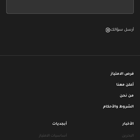
field
blank
أرسل سؤالك
فرص الامتياز
أعلن معنا
من نحن
الشروط والأحكام
الأخبار
أبجديات
البحرين
أساسيات الامتياز