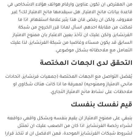
من المفترض ان تكون عناوين وارقام هواتف هؤلاء الاشخاص في
قاعدة بيانات مانح الامتياز. هل سيقدمها مانح الامتياز لك؟ غير
معروف، ولكن ان رفض فان هذا يثير علامة استفهام. اذا ما
تمكنت من مقابلة احدهم، اسأل لماذا قرر الخروج من شبكة
الفرنشايز، ولكن عليك ان تأخذ بعين الاعتبار بان ممنوح الامتياز
السابق قد يكون مستاء وغاضبا من شبكة الفرنشايز، لذا عليك
التعامل مع ملاحظاته بشكل موضوعي.
التحقق لدى الجهات المختصة
يُفضل التواصل مع الجهات المختصة (جمعيات فرنشايز، اتحادات
مانحي الامتياز وممنوحيه) لمعرفة ما اذا كانت هناك شكاوى او
ملاحظات على نشاط مانح الامتياز التجاري.
قيم نفسك بنفسك
ينبغي على ممنوح الامتياز ان يقيم بنفسه وبشكل واقعي دوافعه
لشراء رخصة الفرنشايز. اذا كان من الصعب عليك ان تمتثل
لشروط شبكات الفرنشايز الموحدة، فمن الافضل ان لا تتخذ قرارا