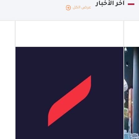
آخر الأخبار
عرض الكل
البحرين
|
13.05.2026
"تمكين"
يطلق برنامج
"مساندة"
"تمكين" يطلق
برنامج
"مساندة" لدعم
استدامة
المؤسسات
الصغيرة
والمتوسطة
عبر 3 مسارات
تمويلية