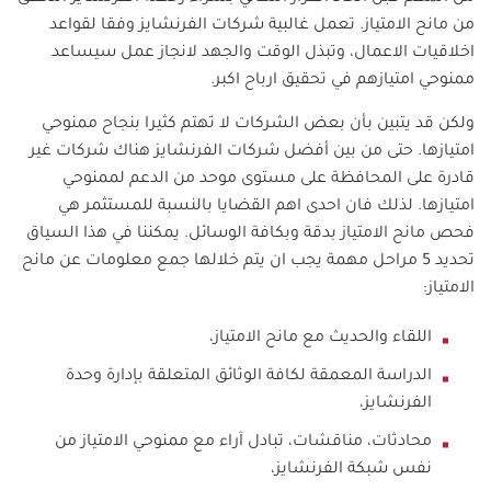
من مانح الامتياز. تعمل غالبية شركات الفرنشايز وفقا لقواعد
اخلاقيات الاعمال، وتبذل الوقت والجهد لانجاز عمل سيساعد
ممنوحي امتيازهم في تحقيق ارباح اكبر.
ولكن قد يتبين بأن بعض الشركات لا تهتم كثيرا بنجاح ممنوحي
امتيازها. حتى من بين أفضل شركات الفرنشايز هناك شركات غير
قادرة على المحافظة على مستوى موحد من الدعم لممنوحي
امتيازها. لذلك فان احدى اهم القضايا بالنسبة للمستثمر هي
فحص مانح الامتياز بدقة وبكافة الوسائل. يمكننا في هذا السياق
تحديد 5 مراحل مهمة يجب ان يتم خلالها جمع معلومات عن مانح
الامتياز:
اللقاء والحديث مع مانح الامتياز،
الدراسة المعمقة لكافة الوثائق المتعلقة بإدارة وحدة
الفرنشايز،
محادثات، مناقشات، تبادل آراء مع ممنوحي الامتياز من
نفس شبكة الفرنشايز،