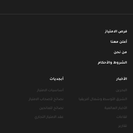
فرص الامتياز
أعلن معنا
من نحن
الشروط والأحكام
الأخبار
أبجديات
البحرين
أساسيات الامتياز
الشرق الأوسط وشمال أفريقيا
نصائح لأصحاب الامتياز
الأخبار العالمية
نصائح للمانحين
لقاءات
عقد الامتياز التجاري
تقارير