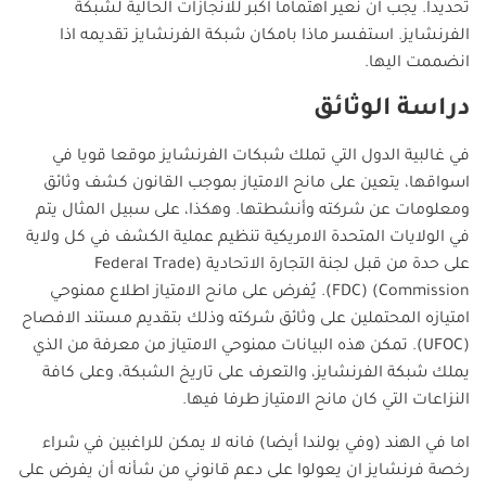
تحديدا. يجب ان نعير اهتماما اكبر للانجازات الحالية لشبكة
الفرنشايز. استفسر ماذا بامكان شبكة الفرنشايز تقديمه اذا
انضممت اليها.
دراسة الوثائق
في غالبية الدول التي تملك شبكات الفرنشايز موقعا قويا في
اسواقها، يتعين على مانح الامتياز بموجب القانون كشف وثائق
ومعلومات عن شركته وأنشطتها. وهكذا، على سبيل المثال يتم
في الولايات المتحدة الامريكية تنظيم عملية الكشف في كل ولاية
على حدة من قبل لجنة التجارة الاتحادية (Federal Trade
Commission) (FDC). يُفرض على مانح الامتياز اطلاع ممنوحي
امتيازه المحتملين على وثائق شركته وذلك بتقديم مستند الافصاح
(UFOC). تمكن هذه البيانات ممنوحي الامتياز من معرفة من الذي
يملك شبكة الفرنشايز، والتعرف على تاريخ الشبكة، وعلى كافة
النزاعات التي كان مانح الامتياز طرفا فيها.
اما في الهند (وفي بولندا أيضا) فانه لا يمكن للراغبين في شراء
رخصة فرنشايز ان يعولوا على دعم قانوني من شأنه أن يفرض على