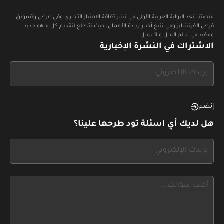
منصتنا تعد البوابة العربية الأولى في نشر ثقافة الامتياز التجاري وفي عرض وتسويق
فرص الفرنشايز وفي تتبع أخبار ريادة الأعمال، حيث نتطلع لتقديم كل ماهو جديد
ومفيد في عالم المال والأعمال
الاشتراك في النشرة الإخبارية
If
you
see
this,
إنضم
leave
هل لديك أي اسئلة تود طرحها علينا؟
this
form
If
field
you
blank
see
this,
leave
this
form