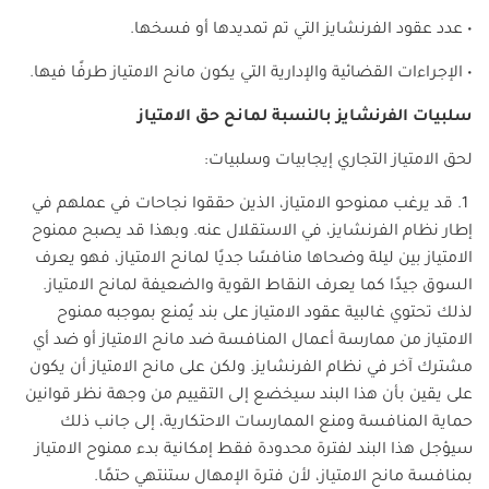
• عدد عقود الفرنشايز التي تم تمديدها أو فسخها.
• الإجراءات القضائية والإدارية التي يكون مانح الامتياز طرفًا فيها.
سلبيات الفرنشايز بالنسبة لمانح حق الامتياز
لحق الامتياز التجاري إيجابيات وسلبيات:
1. قد يرغب ممنوحو الامتياز، الذين حققوا نجاحات في عملهم في
إطار نظام الفرنشايز، في الاستقلال عنه. وبهذا قد يصبح ممنوح
الامتياز بين ليلة وضحاها منافسًا جديًا لمانح الامتياز، فهو يعرف
السوق جيدًا كما يعرف النقاط القوية والضعيفة لمانح الامتياز.
لذلك تحتوي غالبية عقود الامتياز على بند يُمنع بموجبه ممنوح
الامتياز من ممارسة أعمال المنافسة ضد مانح الامتياز أو ضد أي
مشترك آخر في نظام الفرنشايز. ولكن على مانح الامتياز أن يكون
على يقين بأن هذا البند سيخضع إلى التقييم من وجهة نظر قوانين
حماية المنافسة ومنع الممارسات الاحتكارية، إلى جانب ذلك
سيؤجل هذا البند لفترة محدودة فقط إمكانية بدء ممنوح الامتياز
بمنافسة مانح الامتياز، لأن فترة الإمهال ستنتهي حتمًا.