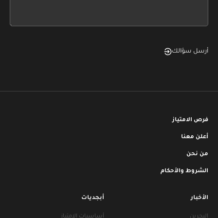
field
blank
أرسل سؤالك
فرص الامتياز
أعلن معنا
من نحن
الشروط والأحكام
الأخبار
أبجديات
البحرين
أساسيات الامتياز