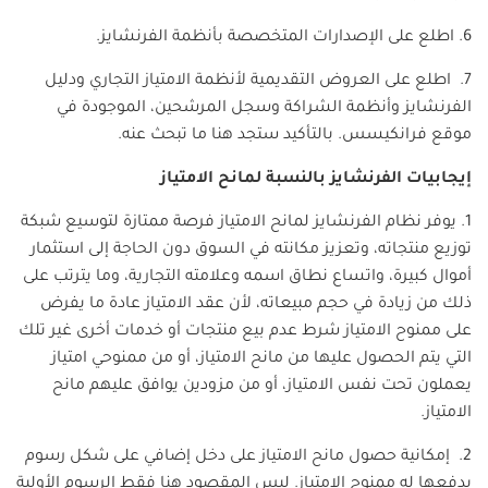
6. اطلع على الإصدارات المتخصصة بأنظمة الفرنشايز.
7. اطلع على العروض التقديمية لأنظمة الامتياز التجاري ودليل
الفرنشايز وأنظمة الشراكة وسجل المرشحين، الموجودة في
موقع فرانكيسس. بالتأكيد ستجد هنا ما تبحث عنه.
إيجابيات الفرنشايز بالنسبة لمانح الامتياز
1. يوفر نظام الفرنشايز لمانح الامتياز فرصة ممتازة لتوسيع شبكة
توزيع منتجاته، وتعزيز مكانته في السوق دون الحاجة إلى استثمار
أموال كبيرة، واتساع نطاق اسمه وعلامته التجارية، وما يترتب على
ذلك من زيادة في حجم مبيعاته، لأن عقد الامتياز عادة ما يفرض
على ممنوح الامتياز شرط عدم بيع منتجات أو خدمات أخرى غير تلك
التي يتم الحصول عليها من مانح الامتياز، أو من ممنوحي امتياز
يعملون تحت نفس الامتياز، أو من مزودين يوافق عليهم مانح
الامتياز.
2. إمكانية حصول مانح الامتياز على دخل إضافي على شكل رسوم
يدفعها له ممنوح الامتياز. ليس المقصود هنا فقط الرسوم الأولية