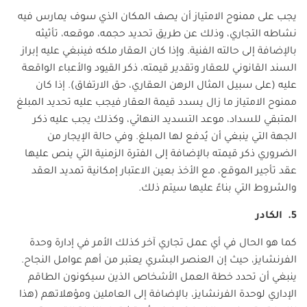
يجب على ممنوح الامتياز أن يصف المكان الذي سوف يمارس فيه
نشاطه التجاري، وذلك عن طريق تحديد حجمه، موقعه، تأثيثه
بالإضافة إلى حالته الفنية. وإذا كان العقار ملكه فينبغي عليه إبراز
السند القانوني للعقار وتقدير قيمته، ذكر القيود والأعباء الواقعة
عليه (على سبيل المثال الرهن العقاري، حق الارتفاق). إذا كان
ممنوح الامتياز ما زال يسدد قيمة العقار فيجب عليه تحديد المبلغ
المتبقي للسداد، موعد التسديد النهائي، وكذلك يجب عليه ذكر
الجهة التي ينبغي أن يُدفع لها المبلغ. وفي حالة الإيجار من
الضروري ذكر قيمته بالإضافة إلى الفترة الزمنية التي ينص عليها
عقد تأجير الموقع، مع الأخذ بعين الاعتبار إمكانية تمديد العقد
والشروط التي بناءً عليها سيتم ذلك.
5. الكادر
كما هو الحال في أي عمل تجاري آخر كذلك الأمر في إدارة وحدة
الفرنشايز، حيث إن العنصر البشري يعتبر من أهم عوامل النجاح.
ينبغي أن تحدد خطة العمل الأشخاص الذين سيكونون الطاقم
الإداري لوحدة الفرنشايز، بالإضافة إلى العاملين ومؤهلاتهم (هذا