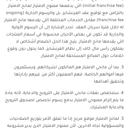
(
initial franchise fee
) التي يدفعها ممنوح الامتياز لمانح الامتياز
بالتزامن مع توقيع عقد الفرنشايز، بل والرسوم الجارية (
ongoing
franchise fee
) مقابل الخدمات المختلفة التي يقدمها مانح الامتياز
له خلال فترة سريان العقد. تجدر الإشارة إلى أن الرسوم الأولية
والجارية قد تكون في بعض الأحيان محسوبة في أسعار المنتجات
التي يقدمها مانح الامتياز. يتيح هذا الحل انضمام أشخاص لا
يملكون رأس مال كاف إلى نظام الفرنشايز، كما يحول دون وقوع
خلافات حول المبالغ المستحقة لمانح الامتياز.
3. بما أن مانحي الامتياز هم المالكون لشركاتهم، ويستثمرون
فيها أموالهم الخاصة، فهم المعنيون أكثر من غيرهم بإدارتها
وتحقيق أهدافها.
4. ستنخفض نفقات مانحي الامتياز على الترويج والدعاية، لأنه عادة
ما يتم إلزام ممنوحي الامتياز بدفع رسوم تخصص لصندوق الترويج
والدعاية المشترك.
5. لمانح الامتياز موقع مريح إذا ما تعلق الأمر بتوزيع الصلاحيات
والمسؤولية تجاه الآخرين، لأن ممنوح الامتياز، الذي يدير مشروعه