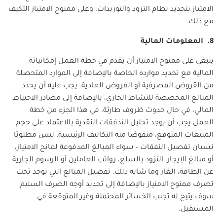
الامتياز بتحديد نظام التزود والتوريدات، وعلى ممنوح الامتياز التكيف
مع ذلك.
8. المعلومات المالية
ينبغي على ممنوح الامتياز أن يقدم في خطة العمل إمكانياته
المالية مع تحديد موارده الخاصة بالإضافة إلى الموارد المتحصلة
من القروض المصرفية أو القروض العادية. يجب عليه أن يحدد
المبالغ المخصصة للنشاط الجاري، بالإضافة إلى مصادر الاحتياط
المالي، في حال حدوث ظروف طارئة. في هذا الجزء من خطة
العمل يجب أن يوجد تحليل التدفقات النقدية بالاعتماد على حجم
المبيعات المتوقع، منقوصًا منه التكاليف الرئيسية. ليس مطلوبًا
نسيان تفصيل النفقات – سواء المبالغ المدفوعة لمانح الامتياز،
أو مبالغ الإيجار، التزود بالسلع، رواتب العاملين أو الرسوم الجارية
عن الطاقة، الغاز وما شابه ذلك. تفصيل المبالغ التي توجد تحت
تصرف ممنوح الامتياز بالإضافة إلى تحديد أوجه الصرف السليم
سوف يتيح له تجنب الخسائر المحتملة وغير المتوقعة في
المستقبل.