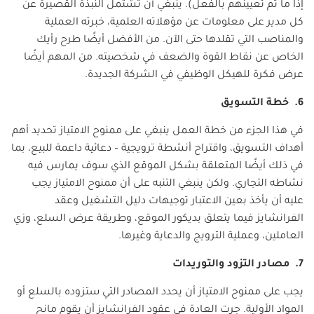
إذا ما تم تعيينهم بالفعل). ينبغي أن تشتمل النبذة القصيرة عن
كل مدير على معلومات عن مؤهلاته العلمية، خبرته العملية
والمناصب التي تقلدها حتى الآن. من الأفضل أيضًا طرح رأيك
الخاص عن نقاط القوة والضعف في شخصيته. من المهم أيضًا
عرض فكرة للهيكل الوظيفي في الشركة الجديدة.
6. خطة التسويق
في هذا الجزء من خطة العمل ينبغي على ممنوح الامتياز تحديد أهم
أهداف التسويق، واقتراح أنشطة ترويجية – دعائية داعمة للبيع، بما
في ذلك أيضًا المتعلقة بشكل الموقع الذي سوف يمارس فيه
نشاطه التجاري. ولكن ينبغي التنبه على أن ممنوح الامتياز يجب
عليه أن يأخذ بعين الاعتبار توجيهات دليل التشغيل وعقد
الفرانشايز فيما يتعلق بديكور الموقع، وطريقة عرض السلع، وزي
العاملين، وعملية الترويج والدعاية وغيرها.
7. مصادر التزود والتوريدات
يجب على ممنوح الامتياز أن يحدد المصادر التي ستزوده بالسلع أو
المواد الأولية. جرت العادة في عقود الفرانشايز أن يقوم مانح