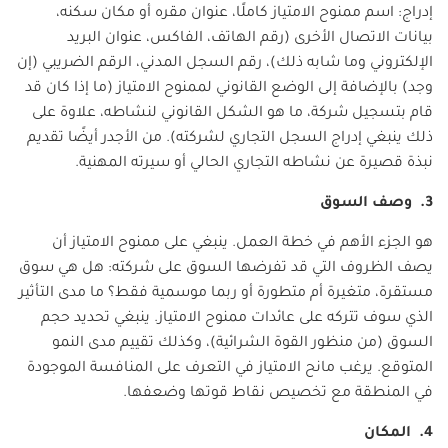
إدراج: اسم ممنوح الامتياز كاملًا، عنوان مقره أو مكان سكنه،
بيانات الاتصال الأخرى (رقم الهاتف، الفاكس، عنوان البريد
الإلكتروني وما شابه ذلك)، رقم السجل المدني، الرقم الضريبي (إن
وجد) بالإضافة إلى الوضع القانوني لممنوح الامتياز (ما إذا كان قد
قام بتسجيل شركة، ما هو الشكل القانوني لنشاطه، علاوة على
ذلك ينبغي إدراج السجل التجاري لشركته). من الأجدر أيضًا تقديم
نبذة قصيرة عن نشاطه التجاري الحالي أو سيرته المهنية.
3. وصف السوق
هو الجزء الأهم في خطة العمل. ينبغي على ممنوح الامتياز أن
يصف الظروف التي قد تفرضها السوق على شركته: هل هي سوق
مستقرة، متغيرة أم متطورة أو ربما موسمية فقط؟ ما مدى التأثير
الذي سوف تتركه على عائدات ممنوح الامتياز. ينبغي تحديد حجم
السوق (من منظور القوة الشرائية)، وكذلك تقييم مدى النمو
المتوقع. يرغب مانح الامتياز في التعرف على المنافسة الموجودة
في المنطقة مع تخصيص نقاط قوتها وضعفها.
4. المكان