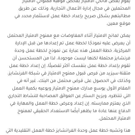
يقوم بعض مانحي الامتياز بفحص موهبة ممنوحي الامتياز
المحتملين في مجال إدارة الأعمال التجارية، وذلك عن طريق
مطالبتهم بشكل صريح بإعداد خطة عمل لاستثمار محدد في
موقع معين.
يمكن لمانح الامتياز أثناء المفاوضات مع ممنوح الامتياز المحتمل
أن يعرض عليه نموذجًا لخطة عمل تم إعدادها من قبل الإدارة
المركزية، خطة العمل هذه عبارة عن نموذج لخطة عمل وحدة
فرنشايز محتملة لكنها ليست موجودة، لذا من المستحسن أن
تقوم بإعداد خطة عمل بنفسك أكثر تفصيلًا، إن إعداد خطة عمل
متقنة سيزيد من فرص قبول ممنوح الامتياز في شبكة الفرنشايز،
وكذلك في الحصول على قرض محتمل من البنك، غير أنه في
المقام الأول يوسع مدارك ممنوح الامتياز ويوعيه بكمية العمل
التي تنتظره، ويزيح الستار عن العوائق المصاحبة للنشاط التجاري
الذي يعتزم ممارسته. إن إعداد وعرض خطة العمل والمهارة في
الدفاع عنها عادة ما يظهر أيضًا الاستعداد الحقيقي لممنوح
الامتياز المحتمل.
هذا وتشبه خطة عمل وحدة الفرانشايز خطة العمل التقليدية التي