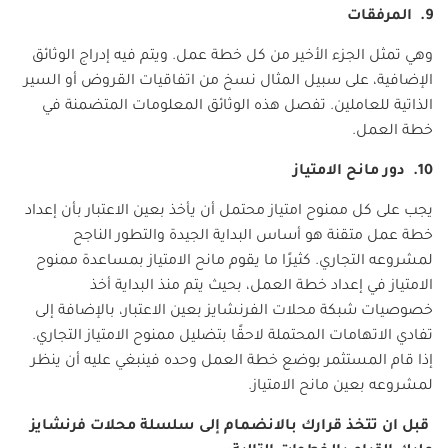
9. المرفقات
وهي تمثل الجزء الأخير من كل خطة عمل. ويتم فيه إدراج الوثائق
الإضافية، على سبيل المثال نسخ من اتفاقيات القروض أو السير
الذاتية للعاملين. تفصل هذه الوثائق المعلومات المتضمنة في
خطة العمل.
10. دور مانح الامتياز
يجب على كل ممنوح امتياز محتمل أن يأخذ بعين الاعتبار بأن إعداد
خطة عمل متقنة هو أساس البداية الجيدة والتطور الناجح
لمشروعه التجاري. كثيرًا ما يقوم مانح الامتياز بمساعدة ممنوح
الامتياز في إعداد خطة العمل، بحيث يتم منذ البداية أخذ
خصوصيات شبكة محلات الفرنشايز بعين الاعتبار، بالإضافة إلى
تفادي الاتهامات المحتملة لاحقًا بتضليل ممنوح الامتياز التجاري.
إذا قام المستثمر بوضع خطة العمل وحده فينبغي عليه أن ينظر
لمشروعه بعين مانح الامتياز.
قبل ان تتخذ قرارك بالانضمام إلى سلسلة محلات فرنشايز