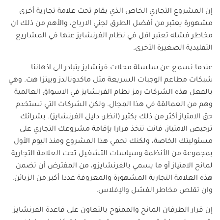
إن المشروع التجاري الخاص الذي يقام تحت علامة تجارية أخرى
مشهورة يعتبر من أفضل الطرق لجني الارباح، والأهم من ذلك ان
مخاطر فشله تعتبر اقل في نظام الفرنشايز عنها في المشاريع
التقليدية الصغيرة الأخرى.
عندما نسمع عن سلسلة محلات فرنشايز يتبادر الى اذهاننا
شبكات مطاعم الوجبات السريعة مثل ماكدونالدز وبيتزا هت. وهي
بالفعل هذه الشركات رمز نظام الفرنشايز في الاسواق العالمية
وهم من العمالقة في هذا المجال. ولكن الشركات التي تستخدم
حق الامتياز أكثر من ذلك بكثير (انظر: دليل الفرنشايز). بشرائك
ترخيص الامتياز، فانت تتخذ قرارا بإقامة مشروعك التجاري على
مسئوليتك الخاصة، ولكنك تحمي هذا المشروع ومنذ اليوم الأول
بمجموعة من الأنظمة وسياسات التشغيل تحت العلامة التجارية
لمانح الامتياز أو ما يسمي بالفرنشايزو، من المفترض أن تضمن
هذه العلامة التجارية المشهورة والمعروفة عددا أكبر من الزبائن،
وان تقلص مخاطر الفشل والإفلاس.
إن قرار الطرفان المانح والممنوح بالتعاون على قاعدة الفرنشايز