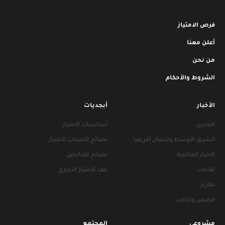
فرص الامتياز
أعلن معنا
من نحن
الشروط والأحكام
الأخبار
أبجديات
البحرين
أساسيات الامتياز
الشرق الأوسط وشمال أفريقيا
نصائح لأصحاب الامتياز
الأخبار العالمية
نصائح للمانحين
لقاءات
عقد الامتياز التجاري
تقارير
قصص وتجارب
مشروعي
المجتمع