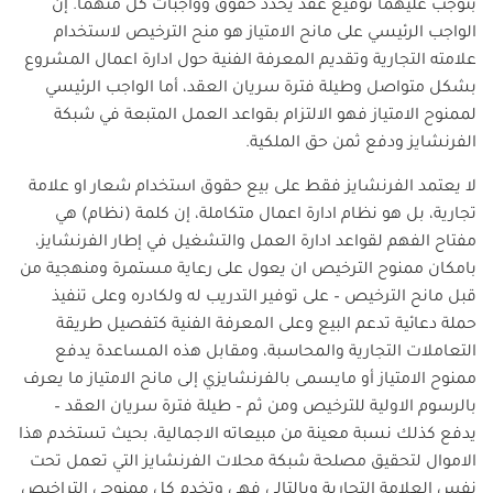
بتوجب عليهما توقيع عقد يحدد حقوق وواجبات كل منهما. إن
الواجب الرئيسي على مانح الامتياز هو منح الترخيص لاستخدام
علامته التجارية وتقديم المعرفة الفنية حول ادارة اعمال المشروع
بشكل متواصل وطيلة فترة سريان العقد، أما الواجب الرئيسي
لممنوح الامتياز فهو الالتزام بقواعد العمل المتبعة في شبكة
الفرنشايز ودفع ثمن حق الملكية.
لا يعتمد الفرنشايز فقط على بيع حقوق استخدام شعار او علامة
تجارية، بل هو نظام ادارة اعمال متكاملة، إن كلمة (نظام) هي
مفتاح الفهم لقواعد ادارة العمل والتشغيل في إطار الفرنشايز،
بامكان ممنوح الترخيص ان يعول على رعاية مستمرة ومنهجية من
قبل مانح الترخيص – على توفير التدريب له ولكادره وعلى تنفيذ
حملة دعائية تدعم البيع وعلى المعرفة الفنية كتفصيل طريقة
التعاملات التجارية والمحاسبة، ومقابل هذه المساعدة يدفع
ممنوح الامتياز أو مايسمى بالفرنشايزي إلى مانح الامتياز ما يعرف
بالرسوم الاولية للترخيص ومن ثم – طيلة فترة سريان العقد –
يدفع كذلك نسبة معينة من مبيعاته الاجمالية، بحيث تستخدم هذا
الاموال لتحقيق مصلحة شبكة محلات الفرنشايز التي تعمل تحت
نفس العلامة التجارية وبالتالي فهي وتخدم كل ممنوحي التراخيص