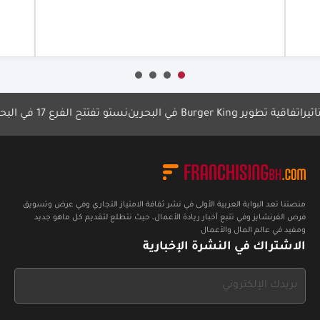
أعرف أكثر
أع
ية تطوير Burger King في البحرين
نستو تفتتح الفرع 17 في البحرين
مهر
منصتنا تعد البوابة العربية الأولى في نشر ثقافة الامتياز التجاري وفي عرض وتسويق
فرص الفرنشايز وفي تتبع أخبار ريادة الأعمال، حيث نتطلع لتقديم كل ماهو جديد
ومفيد في عالم المال والأعمال
الاشتراك في النشرة الإخبارية
If
you
see