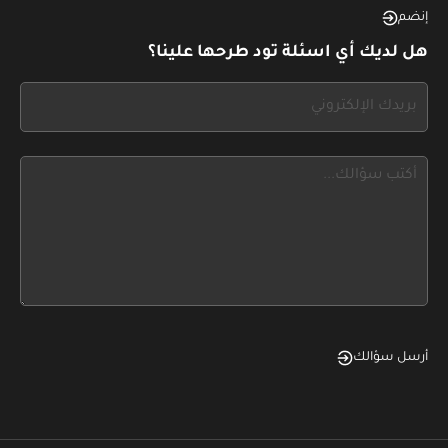
this,
إنضم
leave
هل لديك أي اسئلة تود طرحها علينا؟
this
form
If
field
you
blank
see
this,
leave
this
form
field
blank
أرسل سؤالك