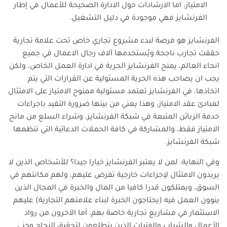
الامتياز، اما الارشادات حول الادارة الصحيحة للأعمال في إطار
الفرنشايز فهي موجودة في دليل التشغيل.
الفرنشايز هو فرصة لبدء مشروع تجاري خاص تحت علامة تجارية
حققت تجارب ناجحة ويُستخدمها آلاف رجال الاعمال في جميع
انحاء العالم، يمنح الفرنشايز الحرية في ادارة العمل الخاص، ولكن
يجب ان يصاحب هذه الحرية المسئولية عن القرارات التي يتم
اتخاذها، في الفرنشايز تعتمد مسئولية ممنوح الامتياز على الامتثال
لمبادئ عقد الامتياز، وهذا يعني من بينها ضرورة التقيد باجراءات
خدمة الزبائن المتبعة في شبكة الفرنشايز، وشراء السلع من مانح
الامتياز فقط، والمشاركة في كافة الحملات الدعائية التي تنظمها
شبكة الفرنشايز.
وفي النهاية: لمن لا يعتبر الفرنشايز خيارا جيدا؟ للأشخاص الذين لا
يريدون الامتثال لإجراءات خارجية تفرض عليهم، ولهم مكانتهم في
السوق، ويمتلكون قدرا كافيا من المال والخبرة في المجال الذين
ينوون العمل فيه (يحتاجون الخبرة لبناء علامتهم التجارية) عليهم
الاستثمار في مشاريع تجارية خاصة بهم، أما الآخرون من رواد
الأعمال والشباب والفتيات الذين يتطلعون لتحقيق النجاح وجني