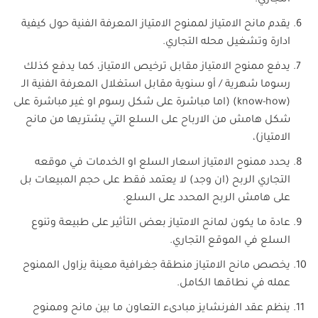
التجاري.
يقدم مانح الامتياز لممنوح الامتياز المعرفة الفنية حول كيفية
ادارة وتشغيل محله التجاري.
يدفع ممنوح الامتياز مقابل ترخيص الامتياز، كما يدفع كذلك
رسوما شهرية / أو سنوية مقابل استغلال المعرفة الفنية الـ
(know-how) (اما مباشرة على شكل رسوم او غير مباشرة على
شكل هامش من الارباح على السلع التي يشتريها من مانح
الامتياز)،
يحدد ممنوح الامتياز اسعار السلع او الخدمات في موقعه
التجاري الربح (ان وجد) لا يعتمد فقط على حجم المبيعات بل
على هامش الربح المحدد على السلع.
عادة ما يكون لمانح الامتياز بعض التأثير على طبيعة وتنوع
السلع في الموقع التجاري.
يخصص مانح الامتياز منطقة جغرافية معينة يزاول الممنوح
عمله في نطاقها الكامل.
ينظم عقد الفرنشايز مبادىء التعاون ما بين مانح وممنوح