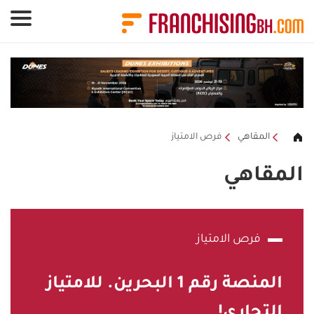
لوحة إدارة ملفات تعريف الارتباط
المقاهي
فرص الامتياز
المقاهي
فرص الامتياز
المنصة رقم
1
البحرين. للامتياز
التجاري!