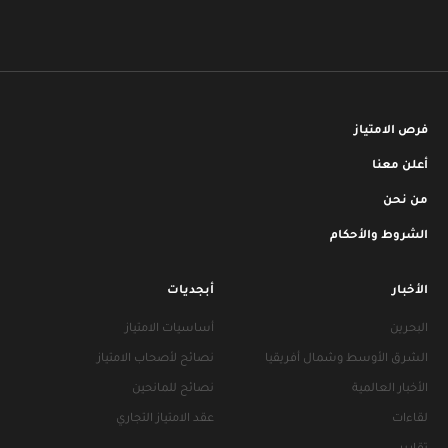
فرص الامتياز
أعلن معنا
من نحن
الشروط والأحكام
الأخبار
أبجديات
البحرين
أساسيات الامتياز
الشرق الأوسط وشمال أفريقيا
نصائح لأصحاب الامتياز
الأخبار العالمية
نصائح للمانحين
لقاءات
عقد الامتياز التجاري