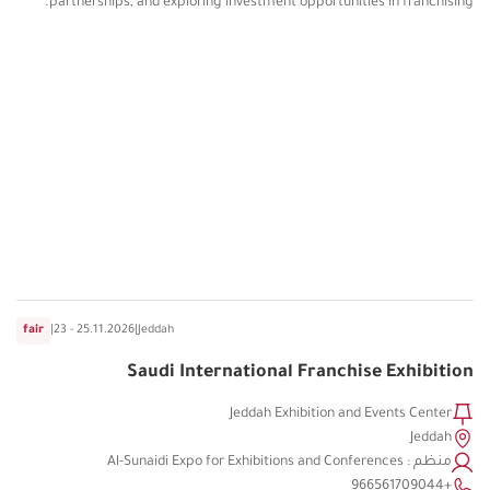
partnerships, and exploring investment opportunities in franchising.
fair
|
23 - 25.11.2026
|
Jeddah
Saudi International Franchise Exhibition
Jeddah Exhibition and Events Center
Jeddah
منظم : Al-Sunaidi Expo for Exhibitions and Conferences
+966561709044