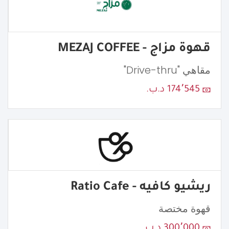
قهوة مزاج - MEZAJ COFFEE
مقاهي "Drive-thru"
174٬545 د.ب.
ريشيو كافيه - Ratio Cafe
قهوة مختصة
300٬000 د.ب.