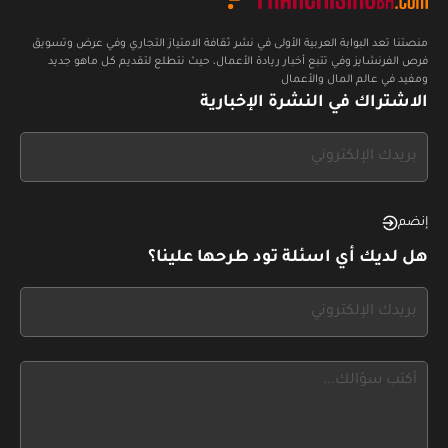
منصتنا تعد البوابة العربية الأولى في نشر ثقافة الامتياز التجاري وفي عرض وتسويق
فرص الفرنشايز وفي تتبع أخبار ريادة الأعمال، حيث نتطلع لتقديم كل ماهو جديد
ومفيد في عالم المال والأعمال
الاشتراك في النشرة الإخبارية
If
you
see
this,
إنضم
leave
هل لديك أي اسئلة تود طرحها علينا؟
this
form
If
field
you
blank
see
this,
leave
this