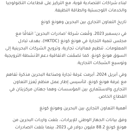
لبناء شراكات اقتصادية قوية، مع التركيز على قطاعات التكنولوجيا
والخدمات اللوجستية والطاقة النظيفة.
تاريخ التعاون التجاري بين البحرين وهونغ كونغ
في ديسمبر 2023، وقّعت شركة "صادرات البحرين" اتفاقًا مع
مجلس تنمية التجارة في هونغ كونغ (
HKTDC
)، بهدف تبادل
المعلومات، تنظيم فعاليات تجارية، وترويج الشركات البحرينية إلى
السوق هونغ كونغ. كما تضمّنت الاتفاقية دعم الأنشطة الترويجية
وتوسيع الشبكات التجارية.
وفي أبريل 2024، أبرمت غرفة تجارة وصناعة البحرين مذكرة تفاهم
مع غرفة هونغ كونغ، لتأسيس إطار عمل منظم يُعزز التعاون
التجاري والاستثماري بين المؤسسات وهما جهتان مركزيتان في
القطاع الخاص.
أهمية التعاون التجاري بين البحرين وهونغ كونغ
وفق بيانات الجهاز الوطني للإيرادات، بلغت واردات البحرين من
هونغ كونغ 88.2 مليون دولار في 2023، بينما بلغت الصادرات