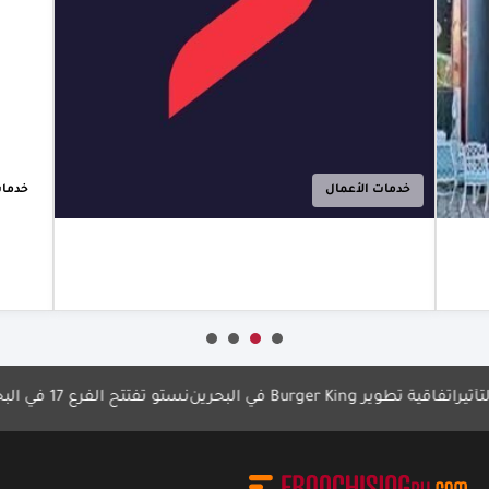
استدامة
المؤسسات
الصغيرة
والمتوسطة
عبر 3 مسارات
تمويلية
متكاملة
خدمات الأعمال
أعرف أكثر
فاقية تطوير Burger King في البحرين
نستو تفتتح الفرع 17 في البحرين
مه