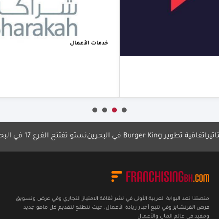
والمتوسطة
في س
عبر 3 مسارات
عُمان
تمويلية
البحر
متكاملة
التجا
خدمات الأعمال
خدمات
الحدو
أعرف أكثر
أع
فاقية تطوير Burger King في البحرين
نستو تفتتح الفرع 17 في البحرين
مه
منصتنا تعد البوابة العربية الأولى في نشر ثقافة الامتياز التجاري وفي عرض وتسويق
فرص الفرنشايز وفي تتبع أخبار ريادة الأعمال، حيث نتطلع لتقديم كل ماهو جديد
ومفيد في عالم المال والأعمال