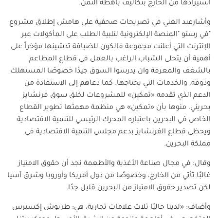
استيرادها من الخارج بتكاليف باهظة الثمن.
وأشارعبد الغني في تصريحات صحفية على هامش إطلاق مشروع
"في رستو "المنصة الإلكترونية لتلبية الطلب على المأكولات عبر
الإنترنت التي أعلنت مجموعة فالكون للضيافة تدشينها مؤخراً على
أهمية أن يتحلى الشباب الراغب بالعمل في قطاع المطاعم
بالشغف والمعرفة وان يدرسوا السوق جيدًا خصوصًا المستهلك
وذوقه، والخدمات التي يحتاجها. كما دعاهم إلى الاستفادة من
الدعم الذي تقدمه «تمكين» للمشروعات لخلق سوق فرنشايز
بحريني، منوها بأن «تمكين» هي منظمة مهمتها تطوير القطاع
الخاص في البحرين باعتباره المحرك الرئيسي للتنمية الاقتصادية
ويحظى قطاع الفرنشايز بدعم مجلس التنمية الاقتصادية في
مملكة البحرين.
وقال: في مجال صناعة الأغذية والأطعمة نجد أن حقوق الامتياز
غالبًا تأتي من الخارج، وخصوصًا من دول أمريكا وأوروبا وشرق آسيا
لكن تصدير حقوق الامتياز من البحرين قليل جدًا.
وأضاف: «لدينا حاليًا ثلاث علامات تجارية، هي: طربوش إكسبرس