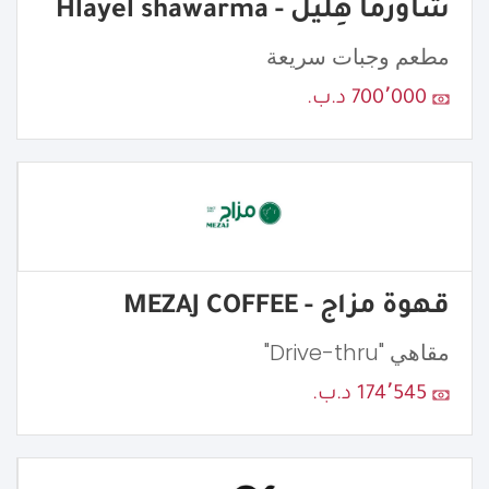
شاورما هِليّل - Hlayel shawarma
مطعم وجبات سريعة
700٬000 د.ب.
قهوة مزاج - MEZAJ COFFEE
مقاهي "Drive-thru"
174٬545 د.ب.