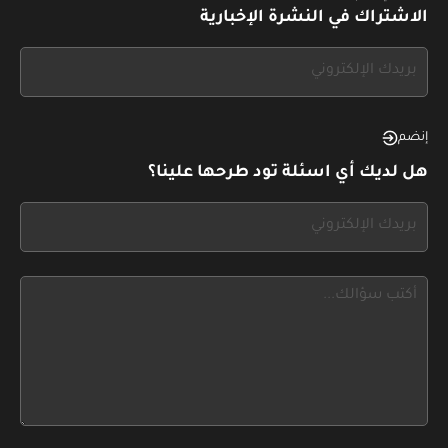
الاشتراك في النشرة الإخبارية
If
you
see
this,
إنضم
leave
هل لديك أي اسئلة تود طرحها علينا؟
this
form
If
field
you
blank
see
this,
leave
this
form
field
blank